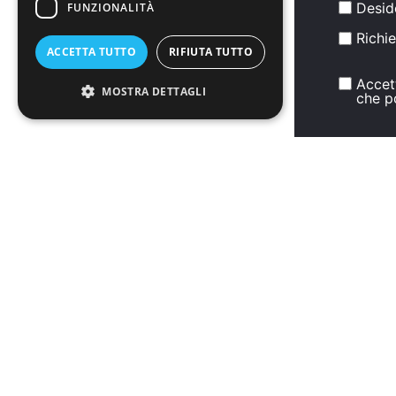
Desid
FUNZIONALITÀ
Richie
ACCETTA TUTTO
RIFIUTA TUTTO
Accet
MOSTRA DETTAGLI
che p
Strettamente necessari
Performance
INVIA
Targeting
Funzionalità
I cookie strettamente necessari consentono le
funzionalità principali del sito web come
l'accesso dell'utente e la gestione dell'account.
Il sito web non può essere utilizzato
correttamente senza i cookie strettamente
necessari.
Nome
Fornitore
/
Dominio
Scadenza
Descrizione
__cf_bm
29 minuti
Questo cook
Cloudflare Inc.
53
viene
.leadconnectorhq.com
secondi
utilizzato pe
distinguere t
umani e bot.