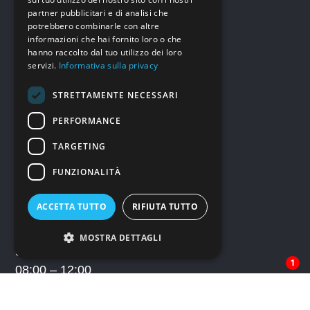
I NOSTRI ORARI
partner pubblicitari e di analisi che
Uffici E Showroom
potrebbero combinarle con altre
informazioni che hai fornito loro o che
LUNEDÌ – VENERDÌ
hanno raccolto dal tuo utilizzo dei loro
08:00 – 13:00
servizi.
Informativa sulla privacy
14:30 – 19:00
STRETTAMENTE NECESSARI
SABATO
PERFORMANCE
08:00 – 13:00
TARGETING
Officina E Carrozzeria
FUNZIONALITÀ
LUNEDÌ – VENERDÌ
08:00 – 12:00
ACCETTA TUTTO
RIFIUTA TUTTO
14:30 – 18:30
MOSTRA DETTAGLI
SABATO
1
08:00 – 12:00
RECAPITI
Strettamente necessari
Performance
Uffici E Showroom
Targeting
Funzionalità